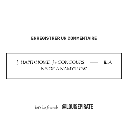
ENREGISTRER UN COMMENTAIRE
{…HAPPI•HOME…} + CONCOURS
IL A
NEIGÉ A NAMYSLOW
@louisepirate