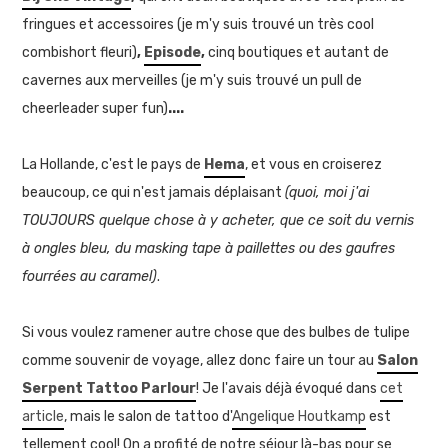
fringues et accessoires (je m'y suis trouvé un très cool
combishort fleuri)
,
Episode
,
cinq boutiques et autant de
cavernes aux merveilles (je m'y suis trouvé un pull de
cheerleader super fun)
....
La Hollande, c'est le pays de
Hema
, et vous en croiserez
beaucoup, ce qui n'est jamais déplaisant
(quoi, moi j'ai
TOUJOURS quelque chose à y acheter, que ce soit du vernis
à ongles bleu, du masking tape à paillettes ou des gaufres
fourrées au caramel)
.
Si vous voulez ramener autre chose que des bulbes de tulipe
comme souvenir de voyage, allez donc faire un tour au
Salon
Serpent Tattoo Parlour
! Je l'avais déjà évoqué dans
cet
article
, mais le salon de tattoo d'
Angelique Houtkamp
est
tellement cool! On a profité de notre séjour là-bas pour se