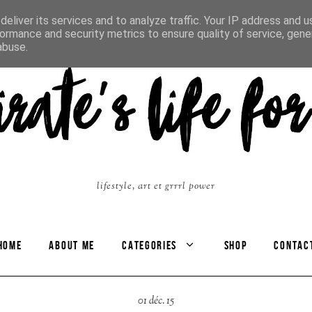
eliver its services and to analyze traffic. Your IP address and 
ormance and security metrics to ensure quality of service, gen
abuse.
lifestyle, art et grrrl power
HOME
ABOUT ME
CATEGORIES
SHOP
CONTAC
01 déc. 15