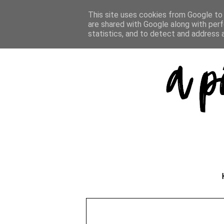
This site uses cookies from Google to d
are shared with Google along with perf
statistics, and to detect and address 