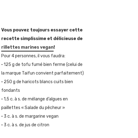
Vous pouvez toujours essayer cette
recette simplissime et délicieuse de
rillettes marines vegan
!
Pour 4 personnes, il vous faudra:
• 125 g de tofu fumé bien ferme (celui de
la marque Taifun convient parfaitement)
• 250 g de haricots blancs cuits bien
fondants
• 1,5 c. à s. de mélange d’algues en
paillettes « Salade du pêcheur »
• 3 c. à s. de margarine vegan
• 3 c. à s. de jus de citron