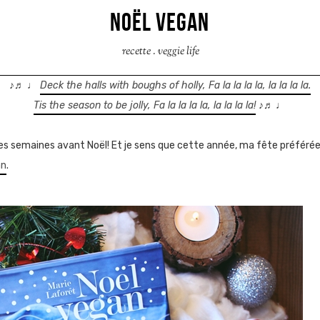
NOËL VEGAN
recette
.
veggie life
♪♬ ♩
Deck the halls with boughs of holly, Fa la la la la, la la la la.
Tis the season to be jolly, Fa la la la la, la la la la!
♪♬ ♩
ques semaines avant Noël! Et je sens que cette année, ma fête préféré
an
.