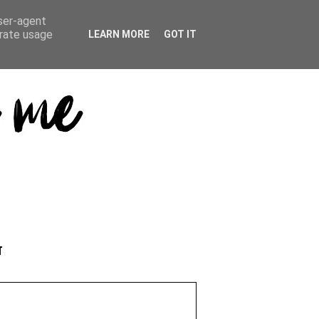
user-agent
erate usage
LEARN MORE
GOT IT
T