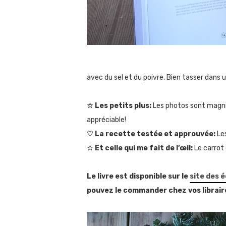
avec du sel et du poivre. Bien tasser dans
☆
Les petits plus:
Les photos sont magnif
appréciable!
♡ La recette testée et approuvée:
Le
☆ Et celle qui me fait de l’œil:
Le carrot
Le livre est disponible sur le
site des é
pouvez le commander chez vos librair