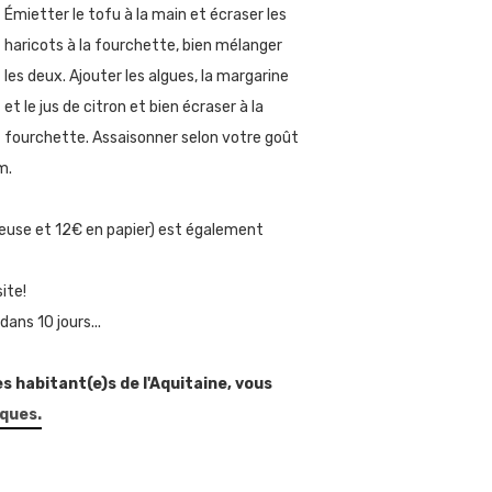
Émietter le tofu à la main et écraser les
haricots à la fourchette, bien mélanger
les deux. Ajouter les algues, la margarine
et le jus de citron et bien écraser à la
fourchette. Assaisonner selon votre goût
m.
iseuse et 12€ en papier) est également
ite!
ans 10 jours...
es habitant(e)s de l'Aquitaine, vous
iques.