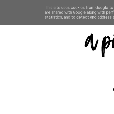
This site uses cookies from Google to d
are shared with Google along with perf
statistics, and to detect and address 