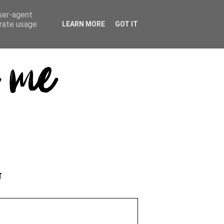
user-agent
erate usage
LEARN MORE
GOT IT
T