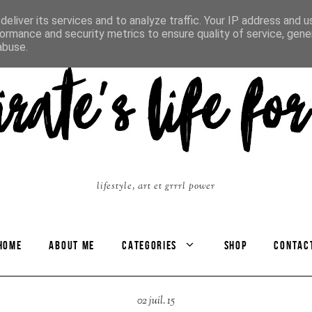
eliver its services and to analyze traffic. Your IP address and 
ormance and security metrics to ensure quality of service, gen
abuse.
lifestyle, art et grrrl power
HOME
ABOUT ME
CATEGORIES
SHOP
CONTAC
02 juil. 15