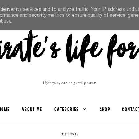
eliver its services and to analyze traffic. Your IP address and 
ormance and security metrics to ensure quality of service, gen
abuse.
lifestyle, art et grrrl power
HOME
ABOUT ME
CATEGORIES
SHOP
CONTAC
16 mars 15