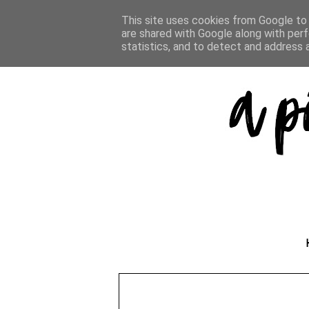
This site uses cookies from Google to d
are shared with Google along with perf
statistics, and to detect and address 