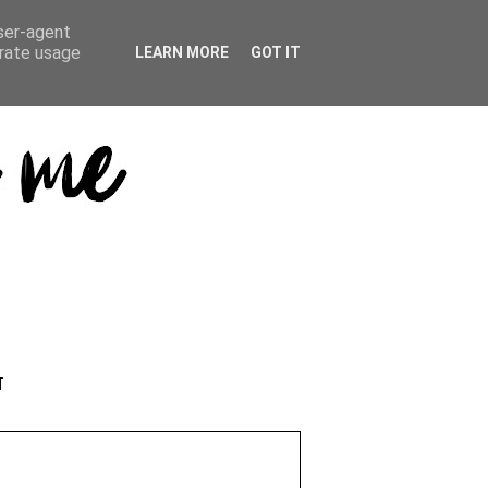
user-agent
erate usage
LEARN MORE
GOT IT
T