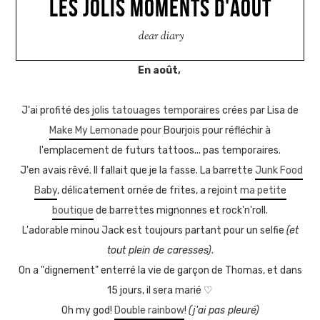
LES JOLIS MOMENTS D'AOUT
dear diary
En août,
J'ai profité des
jolis tatouages temporaires
crées par Lisa de
Make My Lemonade
pour Bourjois pour réfléchir à
l'emplacement de futurs tattoos... pas temporaires.
J'en avais rêvé. Il fallait que je la fasse. La barrette
Junk Food
Baby
, délicatement ornée de frites, a rejoint
ma petite
boutique
de barrettes mignonnes et rock'n'roll.
L'adorable minou Jack est toujours partant pour un selfie
(et
tout plein de caresses)
.
On a "dignement" enterré la vie de garçon de Thomas, et dans
15 jours, il sera marié
♡
Oh my god!
Double rainbow
!
(j'ai pas pleuré)