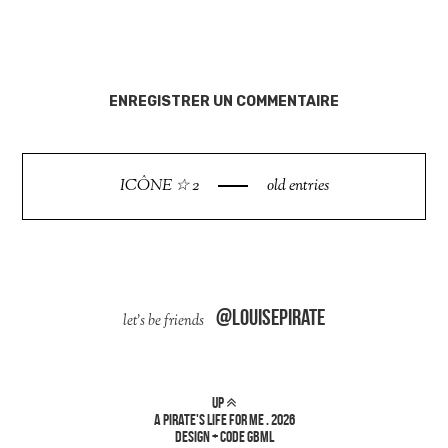
ENREGISTRER UN COMMENTAIRE
ICÔNE ☆ 2
old entries
@louisepirate
up
a pirate's life for me
.
2026
design + code
gbml