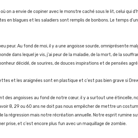
où on a envie de copiner avec le monstre caché sous le lit, celui qui d'h
tes en blagues et les saladiers sont remplis de bonbons. Le temps d'une
n peu peur. Au fond de moi, il y a une angoisse sourde, omniprésente ma
monde dans lequel je vis, j'ai peur de la maladie, de la mort, de la souff
bonheur décidé, de sourires, de douces inspirations et de pensées agré
lettes et les araignées sont en plastique et c'est pas bien grave si Dr
ment des angoisses au fond de notre cœur; il y a surtout une étincelle, 
Et avoir 8, 29 ou 60 ans ne doit pas nous empêcher de mettre un costum
 de la régression mais notre récréation annuelle. Notre esprit rumine 
cher prise, et c'est encore plus fun avec un maquillage de zombie.