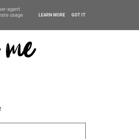
user-agent
erate usage
LEARN MORE
GOT IT
T