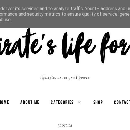
eliver its services and to analyze traffic. Your IP address and 
ormance and security metrics to ensure quality of service, gen
abuse.
lifestyle, art et grrrl power
HOME
ABOUT ME
CATEGORIES
SHOP
CONTAC
31 oct. 14