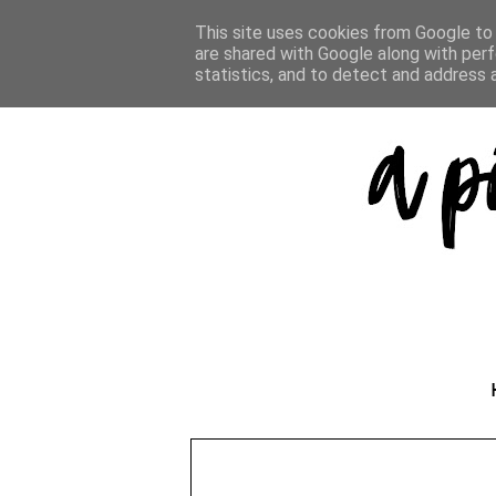
This site uses cookies from Google to d
are shared with Google along with perf
statistics, and to detect and address 