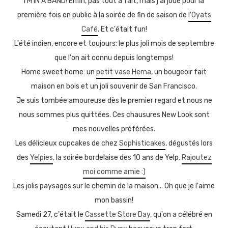
I'M IN A BAND! Enfin, pas tout à fait, mais j'ai joué pour la
première fois en public à la soirée de fin de saison de
l'Oyats
Café
. Et c'était fun!
L'été indien, encore et toujours: le plus joli mois de septembre
que l'on ait connu depuis longtemps!
Home sweet home: un
petit vase Hema
, un bougeoir fait
maison en bois et un joli souvenir de San Francisco.
Je suis tombée amoureuse dès le premier regard et nous ne
nous sommes plus quittées. Ces chausures New Look sont
mes nouvelles préférées.
Les délicieux cupcakes de chez
Sophisticakes
, dégustés lors
des
Yelpies
, la soirée bordelaise des 10 ans de Yelp.
Rajoutez
moi comme amie :)
Les jolis paysages sur le chemin de la maison... Oh que je l'aime
mon bassin!
Samedi 27, c'était le
Cassette Store Day
, qu'on a célébré en