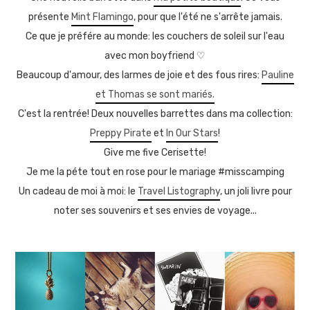
présente
Mint Flamingo
, pour que l'été ne s'arrête jamais.
Ce que je préfére au monde: les couchers de soleil sur l'eau
avec mon boyfriend
♡
Beaucoup d'amour, des larmes de joie et des fous rires:
Pauline
et Thomas se sont mariés.
C'est la rentrée! Deux nouvelles barrettes dans ma collection:
Preppy Pirate
et
In Our Stars
!
Give me five Cerisette!
Je me la péte tout en rose pour le mariage #misscamping
Un cadeau de moi à moi: le
Travel Listography
, un joli livre pour
noter ses souvenirs et ses envies de voyage...