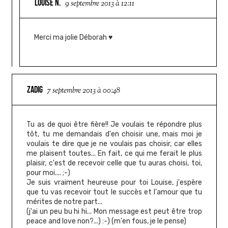
LOUISE N.
9 septembre 2013 à 12:11
Merci ma jolie Déborah ♥
ZADIG
7 septembre 2013 à 00:48
Tu as de quoi être fière!! Je voulais te répondre plus
tôt, tu me demandais d'en choisir une, mais moi je
voulais te dire que je ne voulais pas choisir, car elles
me plaisent toutes... En fait, ce qui me ferait le plus
plaisir, c'est de recevoir celle que tu auras choisi, toi,
pour moi.... ;-)
Je suis vraiment heureuse pour toi Louise, j'espère
que tu vas recevoir tout le succès et l'amour que tu
mérites de notre part...
(j'ai un peu bu hi hi... Mon message est peut être trop
peace and love non?...) :-) (m'en fous, je le pense)