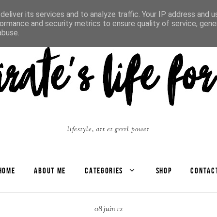
eliver its services and to analyze traffic. Your IP address and 
ormance and security metrics to ensure quality of service, gen
abuse.
lifestyle, art et grrrl power
HOME
ABOUT ME
CATEGORIES
SHOP
CONTAC
08 juin 12