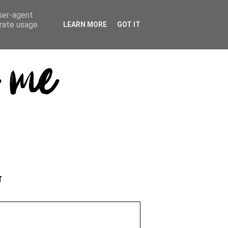
user-agent
erate usage
LEARN MORE
GOT IT
T