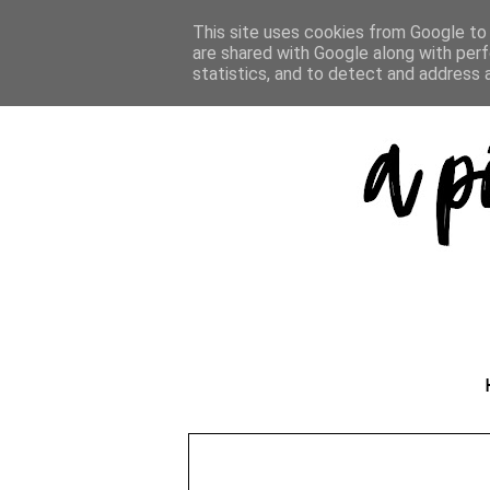
This site uses cookies from Google to d
are shared with Google along with perf
statistics, and to detect and address 