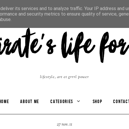
eliver its services and to analyze traffic. Your IP address and 
ormance and security metrics to ensure quality of service, gen
abuse.
lifestyle, art et grrrl power
HOME
ABOUT ME
CATEGORIES
SHOP
CONTAC
27 nov. 11