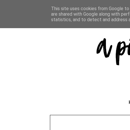
This site uses cookies from Google to d
are shared with Google along with perf
statistics, and to detect and address 