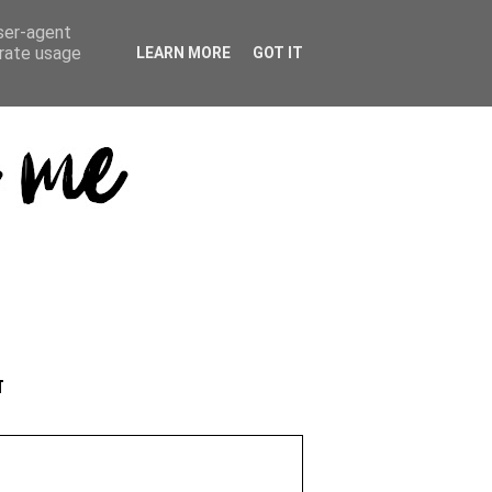
user-agent
erate usage
LEARN MORE
GOT IT
T