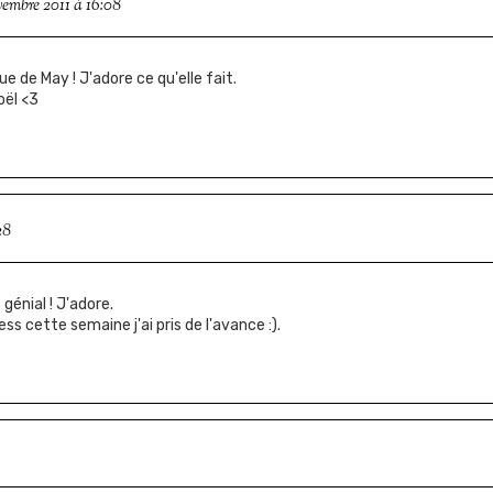
vembre 2011 à 16:08
e de May ! J'adore ce qu'elle fait.
oël <3
28
génial ! J'adore.
ss cette semaine j'ai pris de l'avance :).