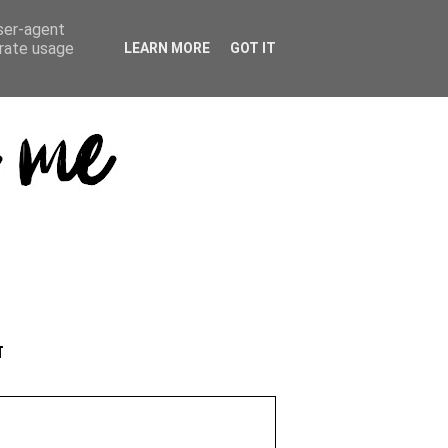
user-agent
erate usage
LEARN MORE
GOT IT
T