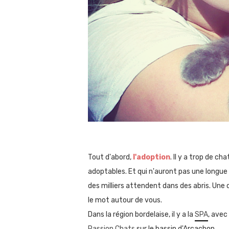
Tout d'abord,
l'adoption
.
I
l y a
trop de cha
adoptables.
Et qui n'auront pas une longue e
des milliers attendent dans des
abris
.
Une 
le mot autour de vous.
Dans la région bordelaise, il y a la
SPA
, avec
Passion Chats
sur le bassin d'Arcachon.