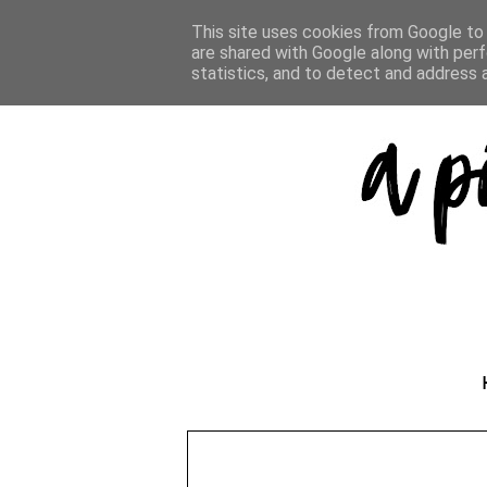
This site uses cookies from Google to d
are shared with Google along with perf
statistics, and to detect and address 