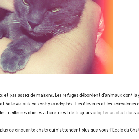
ts
et pas
assez de maisons
.
Les refuges débordent d'animaux dont la 
t belle vie si ils ne sont pas adoptés...L
es éleveurs et les
animaleries
des meilleures
choses à faire
,
c'est de toujours
adopter un chat dans un
plus de cinquante chats
qui n'attendent plus que vous; l
'Ecole du Cha