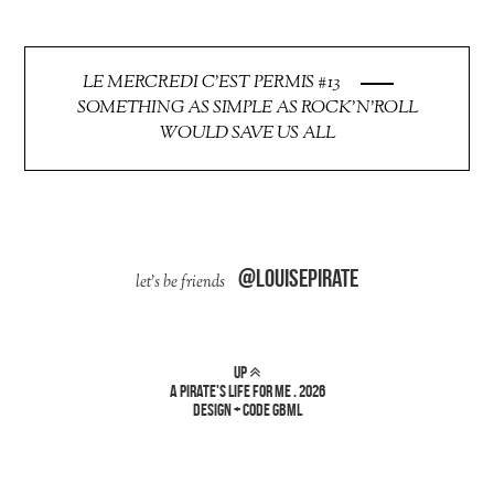
LE MERCREDI C'EST PERMIS #13
SOMETHING AS SIMPLE AS ROCK'N'ROLL
WOULD SAVE US ALL
@louisepirate
up
a pirate's life for me
.
2026
design + code
gbml