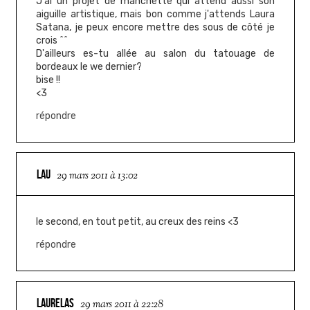
J'ai un projet de manchette qui attend aussi son
aiguille artistique, mais bon comme j'attends Laura
Satana, je peux encore mettre des sous de côté je
crois ^^
D'ailleurs es-tu allée au salon du tatouage de
bordeaux le we dernier?
bise !!
<3
répondre
LAU
29 mars 2011 à 13:02
le second, en tout petit, au creux des reins <3
répondre
LAURELAS
29 mars 2011 à 22:28