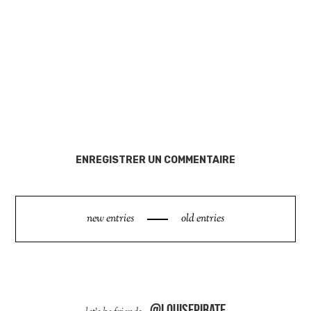
ENREGISTRER UN COMMENTAIRE
new entries
old entries
@louisepirate