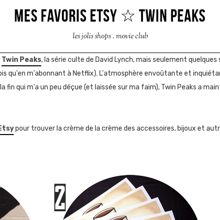
MES FAVORIS ETSY ☆ TWIN PEAKS
les jolis shops
.
movie club
r
Twin Peaks
, la série culte de David Lynch, mais seulement quelques 
mois qu'en m'abonnant à Netflix). L'atmosphère envoûtante et inquiétan
la fin qui m'a un peu déçue (et laissée sur ma faim), Twin Peaks a mai
Etsy
pour trouver la crème de la crème des accessoires, bijoux et autre