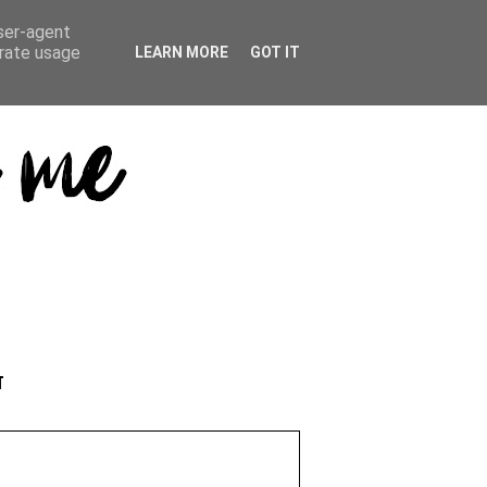
user-agent
erate usage
LEARN MORE
GOT IT
T