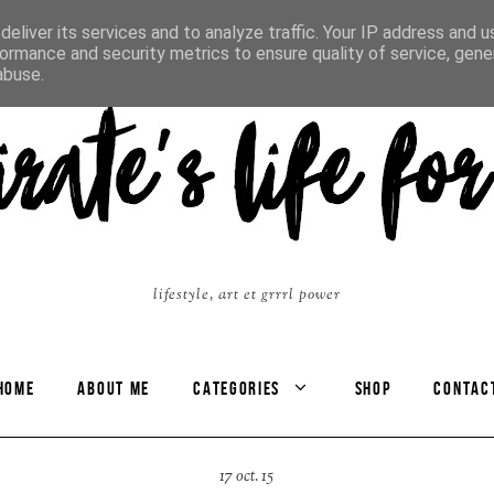
eliver its services and to analyze traffic. Your IP address and 
ormance and security metrics to ensure quality of service, gen
abuse.
lifestyle, art et grrrl power
HOME
ABOUT ME
CATEGORIES
SHOP
CONTAC
17 oct. 15