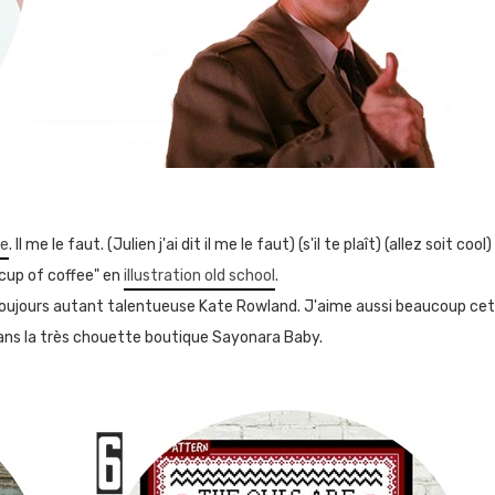
ue
. Il me le faut. (Julien j'ai dit il me le faut) (s'il te plaît) (allez soit cool)
 cup of coffee" en
illustration old school
.
a toujours autant talentueuse Kate Rowland. J'aime aussi beaucoup ce
ns la très chouette boutique Sayonara Baby.