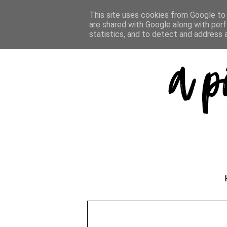
This site uses cookies from Google to d
are shared with Google along with perf
statistics, and to detect and address 