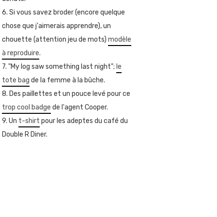
6. Si vous savez broder (encore quelque
chose que j'aimerais apprendre), un
chouette (attention jeu de mots)
modèle
à reproduire
.
7. "My log saw something last night";
le
tote bag
de la femme à la bûche.
8. Des paillettes et un pouce levé pour ce
trop cool badge
de l'agent Cooper.
9. Un
t-shirt
pour les adeptes du café du
Double R Diner.